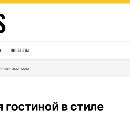
S
В
HOUSE БУМ
иле минимализм
я гостиной в стиле