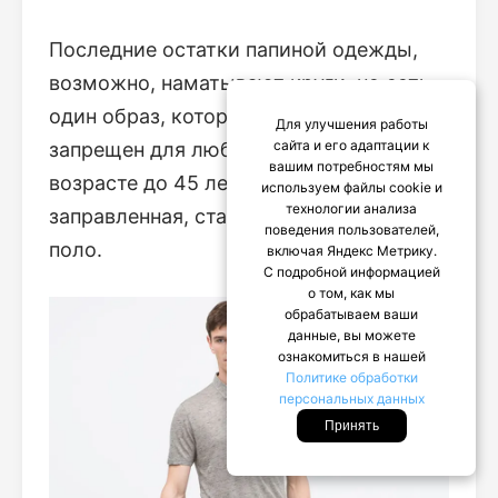
Последние остатки папиной одежды,
возможно, наматывают круги, но есть
один образ, который уже давно
Для улучшения работы
сайта и его адаптации к
запрещен для любого мужчины в
вашим потребностям мы
возрасте до 45 лет и бездетного:
используем файлы cookie и
технологии анализа
заправленная, стандартная рубашка
поведения пользователей,
поло.
включая Яндекс Метрику.
С подробной информацией
о том, как мы
обрабатываем ваши
данные, вы можете
ознакомиться в нашей
Политике обработки
персональных данных
Принять