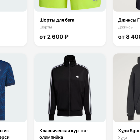
Шорты для бега
Джинсы Fi
Шорты
Джинсы
от 2 600 ₽
от 8 40
о из
Классическая куртка-
Худи Sgu
ерси
олимпийка
Худи