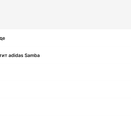
оде
тит adidas Samba