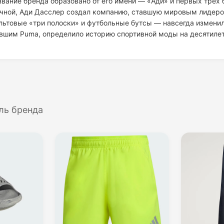
вание бренда образовано от его имени — «Ади» и первых трёх 
чной, Ади Дасслер создал компанию, ставшую мировым лидером
ультовые «три полоски» и футбольные бутсы — навсегда изменил
вшим Puma, определило историю спортивной моды на десятиле
ль бренда