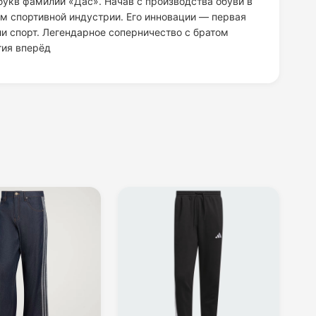
букв фамилии «Дас». Начав с производства обуви в
 спортивной индустрии. Его инновации — первая
и спорт. Легендарное соперничество с братом
тия вперёд