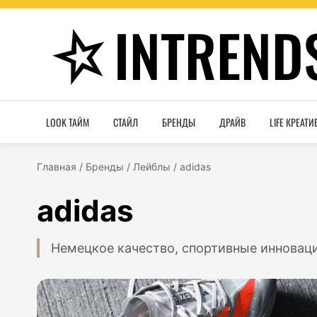
INTREND
LOOK ТАЙМ
СТАЙЛ
БРЕНДЫ
ДРАЙВ
LIFE КРЕАТИ
Главная
/
Бренды
/
Лейблы
/
adidas
adidas
Немецкое качество, спортивные инновац