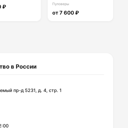
Пуловеры
0 ₽
от 7 600 ₽
тво в России
мый пр-д 5231, д. 4, стр. 1
2:00