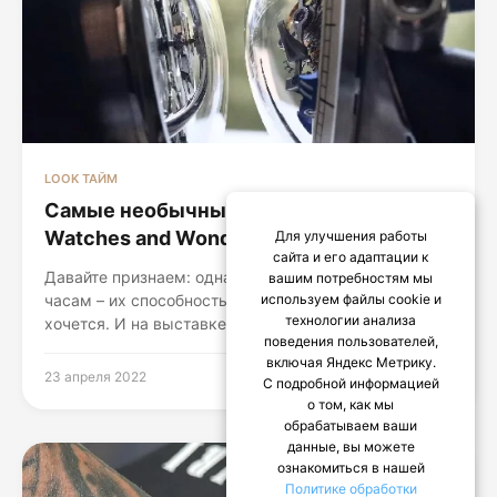
LOOK ТАЙМ
Самые необычные часы на выставке
Watches and Wonders
Для улучшения работы
сайта и его адаптации к
Давайте признаем: одна из главных причин любви к
вашим потребностям мы
часам – их способность удивлять всех так, как им
используем файлы cookie и
технологии анализа
хочется. И на выставке Watches and Wonders...
поведения пользователей,
включая Яндекс Метрику.
23 апреля 2022
С подробной информацией
о том, как мы
обрабатываем ваши
данные, вы можете
ознакомиться в нашей
Политике обработки