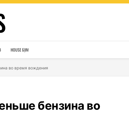
S
В
HOUSE БУМ
зина во время вождения
еньше бензина во