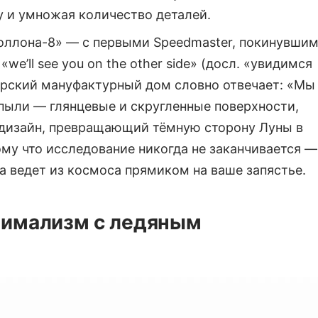
 и умножая количество деталей.
поллона-8» — с первыми Speedmaster, покинувши
e’ll see you on the other side» (досл. «увидимся
царский мануфактурный дом словно отвечает: «Мы
 пыли — глянцевые и скругленные поверхности,
 дизайн, превращающий тёмную сторону Луны в
му что исследование никогда не заканчивается —
а ведет из космоса прямиком на ваше запястье.
нимализм с ледяным