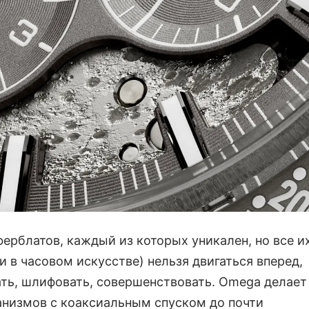
ерблатов, каждый из которых уникален, но все и
и в часовом искусстве) нельзя двигаться вперед,
ть, шлифовать, совершенствовать. Omega делает
анизмов с коаксиальным спуском до почти