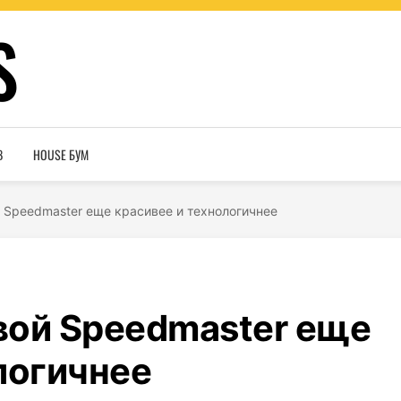
S
В
HOUSE БУМ
 Speedmaster еще красивее и технологичнее
вой Speedmaster еще
логичнее