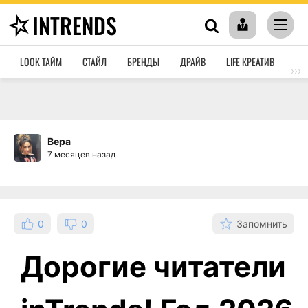
INTRENDS
LOOK ТАЙМ
СТАЙЛ
БРЕНДЫ
ДРАЙВ
LIFE КРЕАТИВ
HO
›››
Вера
7 месяцев назад
0
0
Запомнить
Дорогие читатели