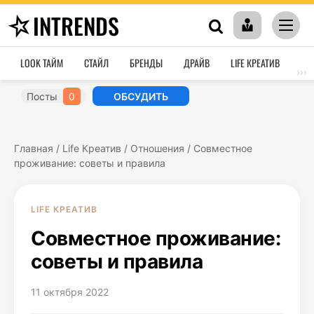
INTRENDS
LOOK ТАЙМ
СТАЙЛ
БРЕНДЫ
ДРАЙВ
LIFE КРЕАТИВ
HO
›››
Посты
0
ОБСУДИТЬ
Главная
/
Life Креатив
/
Отношения
/
Совместное
проживание: советы и правила
LIFE КРЕАТИВ
Совместное проживание:
советы и правила
11 октября 2022