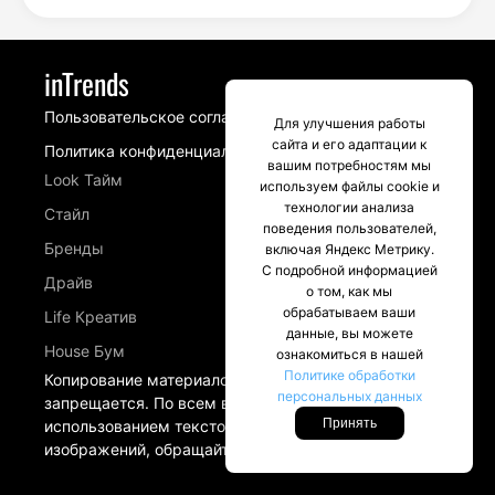
inTrends
Пользовательское соглашение
Для улучшения работы
сайта и его адаптации к
Политика конфиденциальности
вашим потребностям мы
Look Тайм
используем файлы cookie и
технологии анализа
Стайл
поведения пользователей,
Бренды
включая Яндекс Метрику.
С подробной информацией
Драйв
о том, как мы
обрабатываем ваши
Life Креатив
данные, вы можете
House Бум
ознакомиться в нашей
Политике обработки
Копирование материалов сайта intrends.ru
персональных данных
запрещается. По всем вопросам, связанных с
Принять
использованием текстовых материалов и
изображений, обращайтесь в разделе Контакты.