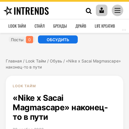
INTRENDS
LOOK ТАЙМ
СТАЙЛ
БРЕНДЫ
ДРАЙВ
LIFE КРЕАТИВ
HO
›››
Посты
0
ОБСУДИТЬ
Главная
/
Look Тайм
/
Обувь
/
«Nike x Sacai Magmascape»
наконец-то в пути
LOOK ТАЙМ
«Nike x Sacai
Magmascape» наконец-
то в пути