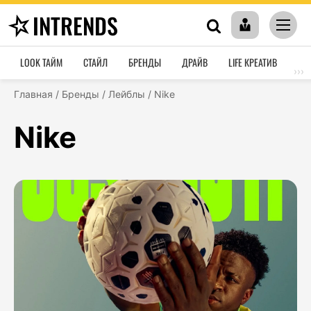
INTRENDS
LOOK ТАЙМ
СТАЙЛ
БРЕНДЫ
ДРАЙВ
LIFE КРЕАТИВ
HO
›››
Главная
/
Бренды
/
Лейблы
/
Nike
Nike