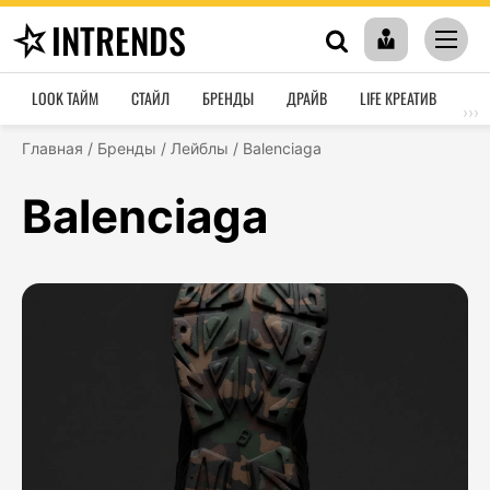
INTRENDS
LOOK ТАЙМ
СТАЙЛ
БРЕНДЫ
ДРАЙВ
LIFE КРЕАТИВ
HO
›››
Главная
/
Бренды
/
Лейблы
/
Balenciaga
Balenciaga