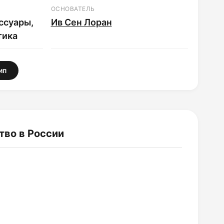
ОСНОВАТЕЛЬ
ссуары,
Ив Сен Лоран
тика
ип
тво в России