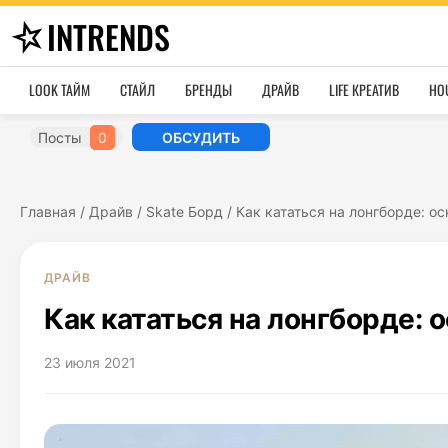
INTRENDS
LOOK ТАЙМ
СТАЙЛ
БРЕНДЫ
ДРАЙВ
LIFE КРЕАТИВ
HO
Посты
0
ОБСУДИТЬ
Главная
/
Драйв
/
Skate Борд
/
Как кататься на лонгборде: 
ДРАЙВ
Как кататься на лонгборде:
23 июля 2021