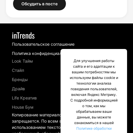
Обсудить в посте
inTrends
Пользовательское соглашение
Политика конфиденциальности
Look Тайм
Для улучшения работы
сайта и его адаптации к
Стайл
вашим потребностям мы
используем файлы cookie и
Бренды
технологии анализа
Драйв
поведения пользователей,
включая Яндекс Метрику.
Life Креатив
С подробной информацией
о том, как мы
House Бум
обрабатываем ваши
Копирование материалов сайта intrends.ru
данные, вы можете
запрещается. По всем вопросам, связанных с
ознакомиться в нашей
использованием текстовых материалов и
Политике обработки