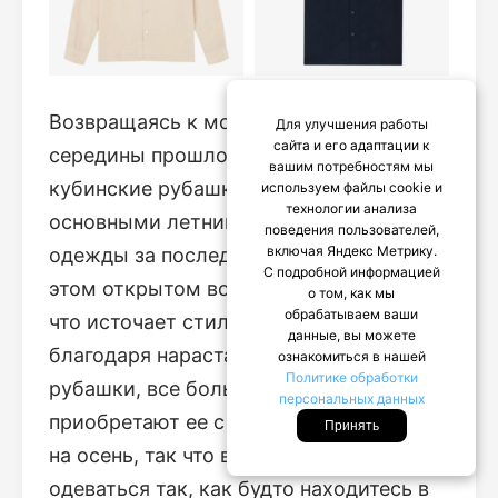
Возвращаясь к моде на наряды
Для улучшения работы
сайта и его адаптации к
середины прошлого столетия,
вашим потребностям мы
кубинские рубашки с воротником стали
используем файлы cookie и
технологии анализа
основными летними предметами
поведения пользователей,
включая Яндекс Метрику.
одежды за последние несколько лет. В
С подробной информацией
этом открытом воротнике есть что-то,
о том, как мы
обрабатываем ваши
что источает стильную небрежность, и
данные, вы можете
благодаря нарастающей популярности
ознакомиться в нашей
Политике обработки
рубашки, все больше и больше людей
персональных данных
приобретают ее с длинными рукавами
Принять
на осень, так что вы можете сейчас
одеваться так, как будто находитесь в