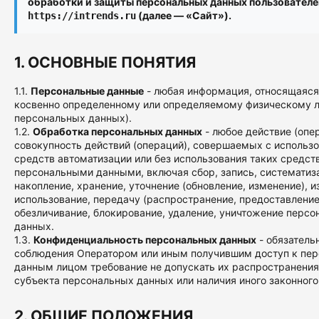
обработки и защиты персональных данных пользователе
(далее — «Сайт»).
https://intrends.ru
1. ОСНОВНЫЕ ПОНЯТИЯ
1.1.
Персональные данные
- любая информация, относящаяся
косвенно определенному или определяемому физическому л
персональных данных).
1.2.
Обработка персональных данных
- любое действие (опе
совокупность действий (операций), совершаемых с использ
средств автоматизации или без использования таких средств
персональными данными, включая сбор, запись, систематиз
накопление, хранение, уточнение (обновление, изменение), и
использование, передачу (распространение, предоставление,
обезличивание, блокирование, удаление, уничтожение перс
данных.
1.3.
Конфиденциальность персональных данных
- обязатель
соблюдения Оператором или иным получившим доступ к пе
данным лицом требование не допускать их распространения
субъекта персональных данных или наличия иного законного
2. ОБЩИЕ ПОЛОЖЕНИЯ