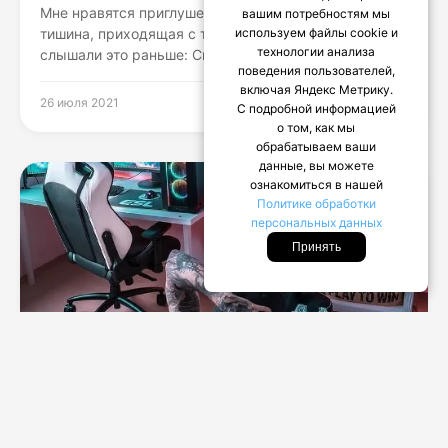
Мне нравятся приглушенные звуки, серая пелена и
вашим потребностям мы
тишина, приходящая с туманом. Ом Малик Вы уже
используем файлы cookie и
технологии анализа
слышали это раньше: Скучно....
поведения пользователей,
включая Яндекс Метрику.
26 июля 2021
С подробной информацией
о том, как мы
обрабатываем ваши
данные, вы можете
ознакомиться в нашей
Политике обработки
персональных данных
Принять
HOUSE БУМ
9 креативных идей для компьютерной
комнаты