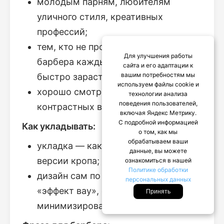
молодым парням, любителям
уличного стиля, креативных
профессий;
тем, кто не против посещать
Для улучшения работы
барбера каждые 2–3 недели (дизайн
сайта и его адаптации к
вашим потребностям мы
быстро зарастает);
используем файлы cookie и
хорошо смотрится при тёмных и
технологии анализа
поведения пользователей,
контрастных волосах.
включая Яндекс Метрику.
С подробной информацией
Как укладывать:
о том, как мы
обрабатываем ваши
укладка — как у выбранной базовой
данные, вы можете
версии кропа;
ознакомиться в нашей
Политике обработки
дизайн сам по себе уже даёт
персональных данных
«эффект вау», стайлинг можно
Принять
минимизировать.