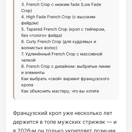
3. French Crop с низким fade (Low Fade
Crop)
4. High Fade French Crop (с высоким
фейдом)
5. Tapered French Crop (кроп с тэйпером,
без «голого» фейда)
6. Curly French Crop (для кудрявых и
волнистых волос)
7. Удлинённый French Crop с массивной
челкой
8. French Crop с дизайном: выбритые линии
и элементы
Как выбрать «свой» вариант французского
кропа
Как объяснить мастеру, что вы хотите
Французский кроп уже несколько лет
держится в топе мужских стрижек — и
в 2026‑м он только укрепляет позиции.