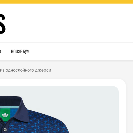
S
В
HOUSE БУМ
 из однослойного джерси