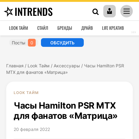
INTRENDS
LOOK ТАЙМ
СТАЙЛ
БРЕНДЫ
ДРАЙВ
LIFE КРЕАТИВ
HO
›››
Посты
0
ОБСУДИТЬ
Главная
/
Look Тайм
/
Аксессуары
/
Часы Hamilton PSR
MTX для фанатов «Матрица»
LOOK ТАЙМ
Часы Hamilton PSR MTX
для фанатов «Матрица»
20 февраля 2022