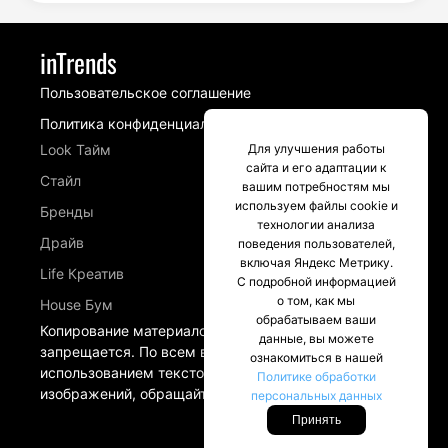
inTrends
Пользовательское соглашение
Политика конфиденциальности
Look Тайм
Для улучшения работы
сайта и его адаптации к
Стайл
вашим потребностям мы
используем файлы cookie и
Бренды
технологии анализа
Драйв
поведения пользователей,
включая Яндекс Метрику.
Life Креатив
С подробной информацией
о том, как мы
House Бум
обрабатываем ваши
Копирование материалов сайта intrends.ru
данные, вы можете
запрещается. По всем вопросам, связанных с
ознакомиться в нашей
использованием текстовых материалов и
Политике обработки
изображений, обращайтесь в разделе Контакты.
персональных данных
Принять