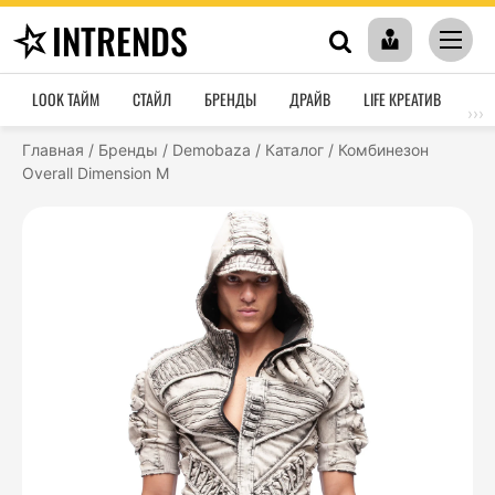
INTRENDS
LOOK ТАЙМ
СТАЙЛ
БРЕНДЫ
ДРАЙВ
LIFE КРЕАТИВ
HO
›››
Главная
/
Бренды
/
Demobaza
/
Каталог
/
Комбинезон
Overall Dimension M