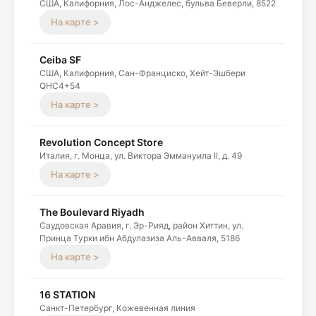
США, Калифорния, Лос-Анджелес, бульва Беверли, 8522
На карте >
Ceiba SF
США, Калифорния, Сан-Франциско, Хейт-Эшбери
QHC4+54
На карте >
Revolution Concept Store
Италия, г. Монца, ул. Виктора Эммануила II, д. 49
На карте >
The Boulevard Riyadh
Саудовская Аравия, г. Эр-Рияд, район Хиттин, ул.
Принца Турки ибн Абдулазиза Аль-Авваля, 5186
На карте >
16 STATION
Санкт-Петербург, Кожевенная линия