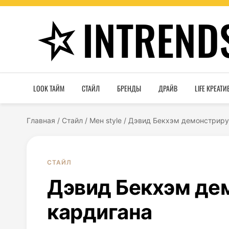
INTREND
LOOK ТАЙМ
СТАЙЛ
БРЕНДЫ
ДРАЙВ
LIFE КРЕАТИ
Главная
/
Стайл
/
Мен style
/
Дэвид Бекхэм демонстриру
СТАЙЛ
Дэвид Бекхэм де
кардигана