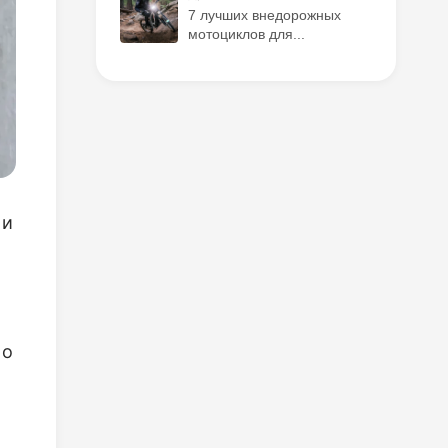
7 лучших внедорожных
мотоциклов для...
 и
 о