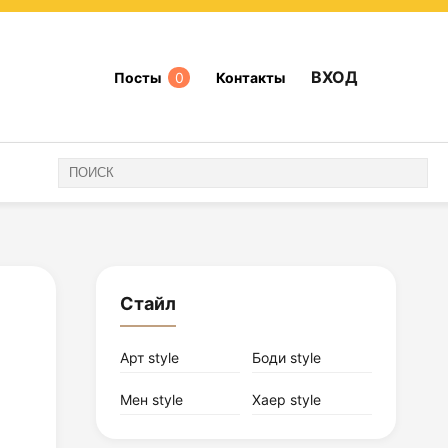
ВХОД
Посты
0
Контакты
Стайл
Арт style
Боди style
Мен style
Хаер style