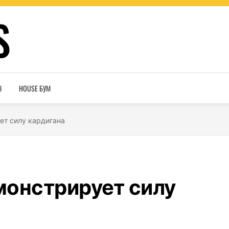
S
В
HOUSE БУМ
ет силу кардигана
монстрирует силу