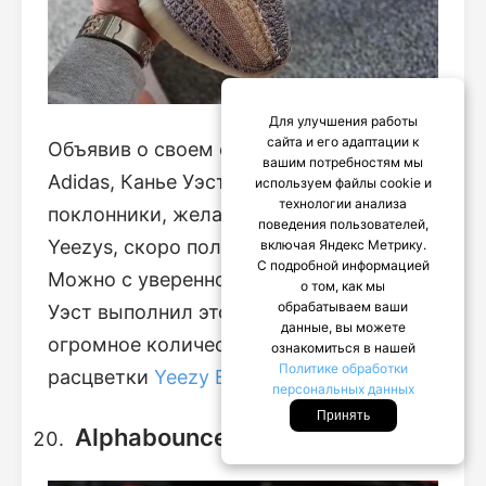
Для улучшения работы
сайта и его адаптации к
Объявив о своем сотрудничестве с
вашим потребностям мы
Adidas, Канье Уэст пообещал, что
используем файлы cookie и
технологии анализа
поклонники, желающие получить
поведения пользователей,
Yeezys, скоро получат свою пару.
включая Яндекс Метрику.
С подробной информацией
Можно с уверенностью сказать, что
о том, как мы
обрабатываем ваши
Уэст выполнил это обещание, выпустив
данные, вы можете
огромное количество вариантов
ознакомиться в нашей
Политике обработки
расцветки
Yeezy Boost 350 V2
.
персональных данных
Принять
Alphabounce+