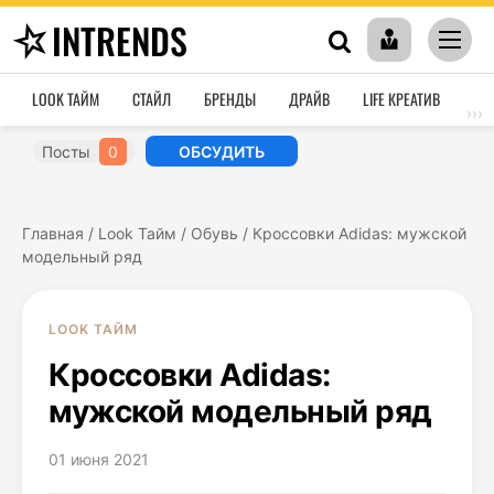
INTRENDS
LOOK ТАЙМ
СТАЙЛ
БРЕНДЫ
ДРАЙВ
LIFE КРЕАТИВ
HO
›››
Посты
0
ОБСУДИТЬ
Главная
/
Look Тайм
/
Обувь
/
Кроссовки Adidas: мужской
модельный ряд
LOOK ТАЙМ
Кроссовки Adidas:
мужской модельный ряд
01 июня 2021