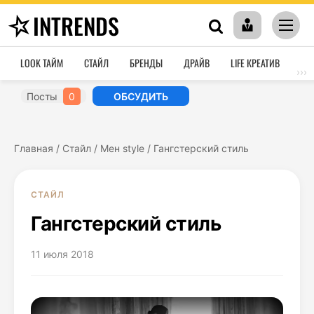
INTRENDS
LOOK ТАЙМ
СТАЙЛ
БРЕНДЫ
ДРАЙВ
LIFE КРЕАТИВ
HO
›››
Посты
0
ОБСУДИТЬ
Главная
/
Стайл
/
Мен style
/
Гангстерский стиль
СТАЙЛ
Гангстерский стиль
11 июля 2018