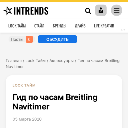
INTRENDS
LOOK ТАЙМ
СТАЙЛ
БРЕНДЫ
ДРАЙВ
LIFE КРЕАТИВ
HO
›››
Посты
0
ОБСУДИТЬ
Главная
/
Look Тайм
/
Аксессуары
/
Гид по часам Breitling
Navitimer
LOOK ТАЙМ
Гид по часам Breitling
Navitimer
05 марта 2020