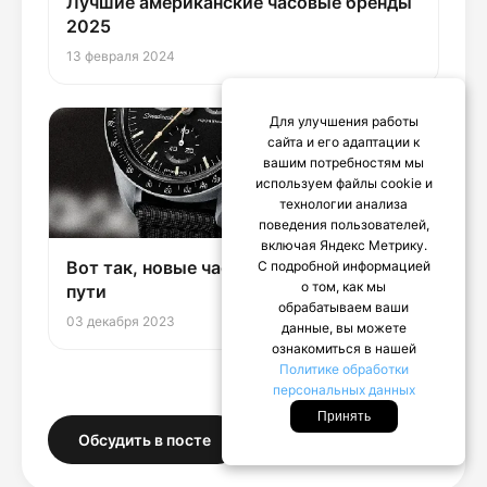
Лучшие американские часовые бренды
2025
13 февраля 2024
Для улучшения работы
сайта и его адаптации к
вашим потребностям мы
используем файлы cookie и
технологии анализа
поведения пользователей,
включая Яндекс Метрику.
Вот так, новые часы MoonSwatch уже в
С подробной информацией
о том, как мы
пути
обрабатываем ваши
03 декабря 2023
данные, вы можете
ознакомиться в нашей
Политике обработки
персональных данных
Принять
Обсудить в посте