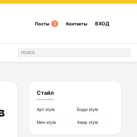
ВХОД
Посты
0
Контакты
Стайл
в
Арт style
Боди style
Мен style
Хаер style