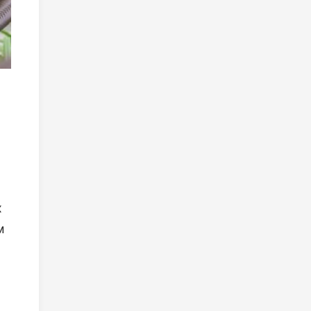
о
х
м