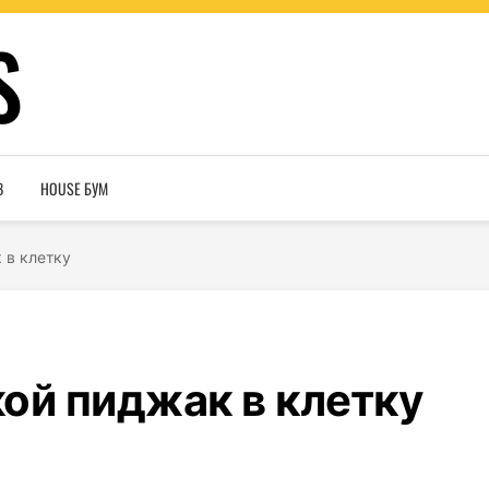
S
В
HOUSE БУМ
 в клетку
ой пиджак в клетку