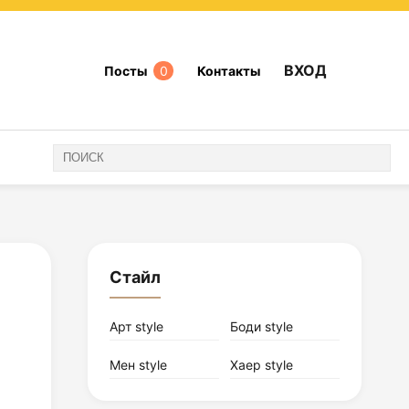
ВХОД
Посты
0
Контакты
Стайл
Арт style
Боди style
Мен style
Хаер style