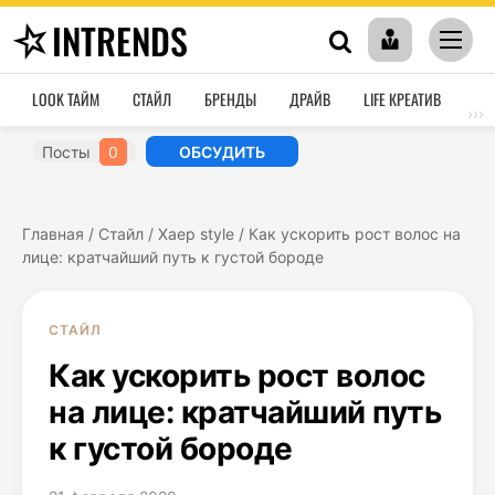
INTRENDS
LOOK ТАЙМ
СТАЙЛ
БРЕНДЫ
ДРАЙВ
LIFE КРЕАТИВ
HO
›››
Посты
0
ОБСУДИТЬ
Главная
/
Стайл
/
Хаер style
/
Как ускорить рост волос на
лице: кратчайший путь к густой бороде
СТАЙЛ
Как ускорить рост волос
на лице: кратчайший путь
к густой бороде