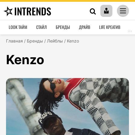
INTRENDS
LOOK ТАЙМ
СТАЙЛ
БРЕНДЫ
ДРАЙВ
LIFE КРЕАТИВ
HO
›››
Главная
/
Бренды
/
Лейблы
/
Kenzo
Kenzo