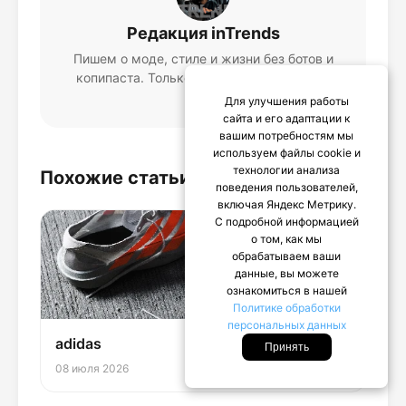
Редакция inTrends
Пишем о моде, стиле и жизни без ботов и
копипаста. Только живой язык и личный
опыт.
Для улучшения работы
сайта и его адаптации к
вашим потребностям мы
используем файлы cookie и
технологии анализа
Похожие статьи
поведения пользователей,
включая Яндекс Метрику.
С подробной информацией
о том, как мы
обрабатываем ваши
данные, вы можете
ознакомиться в нашей
Политике обработки
персональных данных
adidas
Принять
08 июля 2026