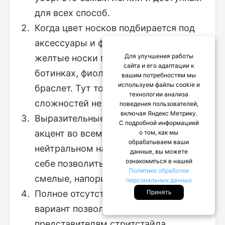
для всех способ.
Когда цвет носков подбирается под
аксессуары и фурнитуру. Например,
Для улучшения работы
желтые носки под желтые шнурки на
сайта и его адаптации к
ботинках, фиолетовые носки под
вашим потребностям мы
используем файлы cookie и
браслет. Тут тоже особых
технологии анализа
сложностей не возникнет.
поведения пользователей,
включая Яндекс Метрику.
Выразительные носки – основной
С подробной информацией
акцент во всем сдержанно-
о том, как мы
обрабатываем ваши
нейтральном наряде. Это может
данные, вы можете
ознакомиться в нашей
себе позволить только очень
Политике обработки
смелые, напористые мужчины.
персональных данных
Полное отсутствие сочетания. Такой
Принять
вариант позволителен только ярким
представителям стритстайла.