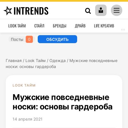
INTRENDS
LOOK ТАЙМ
СТАЙЛ
БРЕНДЫ
ДРАЙВ
LIFE КРЕАТИВ
HO
›››
Посты
0
ОБСУДИТЬ
Главная
/
Look Тайм
/
Одежда
/
Мужские повседневные
носки: основы гардероба
LOOK ТАЙМ
Мужские повседневные
носки: основы гардероба
14 апреля 2021