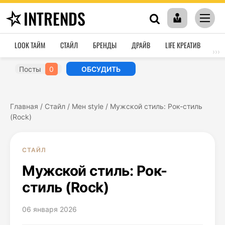
INTRENDS
LOOK ТАЙМ
СТАЙЛ
БРЕНДЫ
ДРАЙВ
LIFE КРЕАТИВ
HO
›››
Посты
0
ОБСУДИТЬ
Главная
/
Стайл
/
Мен style
/
Мужской стиль: Рок-стиль
(Rock)
СТАЙЛ
Мужской стиль: Рок-
стиль (Rock)
06 января 2026