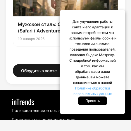
Для улучшения работы
Мужской стиль: Сафари / Авантюрный
сайта и его адаптации к
(Safari / Adventure)
вашим потребностям мы
используем файлы cookie и
10 января 2026
технологии анализа
поведения пользователей,
включая Яндекс Метрику.
С подробной информацией
о том, как мы
Обсудить в посте
обрабатываем ваши
данные, вы можете
ознакомиться в нашей
Политике обработки
персональных данных
inTrends
Принять
Пользовательское соглашение
Политика конфиденциальности
Look Тайм