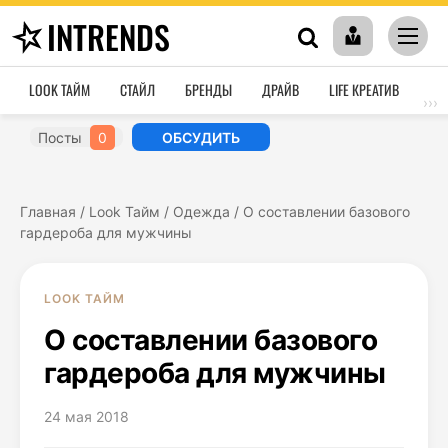
INTRENDS
LOOK ТАЙМ
СТАЙЛ
БРЕНДЫ
ДРАЙВ
LIFE КРЕАТИВ
HO
›››
Посты
0
ОБСУДИТЬ
Главная
/
Look Тайм
/
Одежда
/
О составлении базового
гардероба для мужчины
LOOK ТАЙМ
О составлении базового
гардероба для мужчины
24 мая 2018