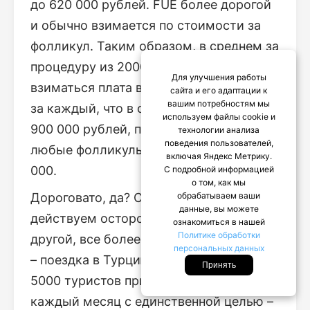
до 620 000 рублей. FUE более дорогой
и обычно взимается по стоимости за
фолликул. Таким образом, в среднем за
процедуру из 2000 фолликулов может
Для улучшения работы
взиматься плата в размере 450 рублей
сайта и его адаптации к
вашим потребностям мы
за каждый, что в сумме составляет
используем файлы cookie и
900 000 рублей, при снижении цены на
технологии анализа
поведения пользователей,
любые фолликулы на сумму свыше 180
включая Яндекс Метрику.
000.
С подробной информацией
о том, как мы
обрабатываем ваши
Дороговато, да? Сейчас мы здесь
данные, вы можете
действуем осторожно, но есть и
ознакомиться в нашей
Политике обработки
другой, все более популярный вариант
персональных данных
– поездка в Турцию. По сообщениям,
Принять
5000 туристов приземляются в стране
каждый месяц с единственной целью –