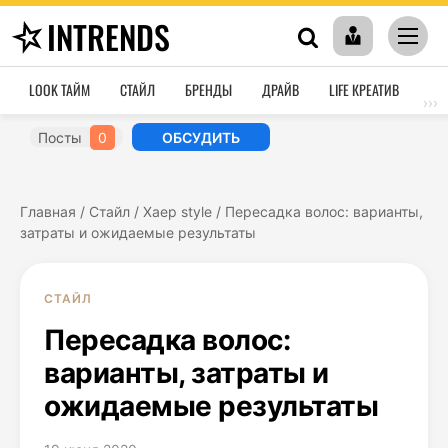
INTRENDS
LOOK ТАЙМ
СТАЙЛ
БРЕНДЫ
ДРАЙВ
LIFE КРЕАТИВ
HO
›››
Посты
0
ОБСУДИТЬ
Главная
/
Стайл
/
Хаер style
/
Пересадка волос: варианты,
затраты и ожидаемые результаты
СТАЙЛ
Пересадка волос:
варианты, затраты и
ожидаемые результаты