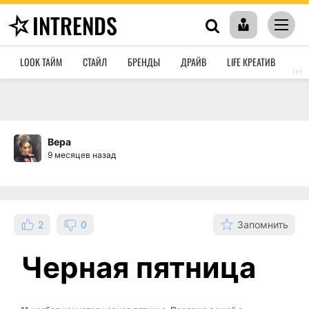
INTRENDS
LOOK ТАЙМ
СТАЙЛ
БРЕНДЫ
ДРАЙВ
LIFE КРЕАТИВ
HO
›››
Вера
9 месяцев назад
2
0
Запомнить
Черная пятница