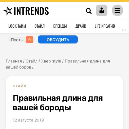
INTRENDS
LOOK ТАЙМ
СТАЙЛ
БРЕНДЫ
ДРАЙВ
LIFE КРЕАТИВ
HO
›››
Посты
0
ОБСУДИТЬ
Главная
/
Стайл
/
Хаер style
/
Правильная длина для
вашей бороды
СТАЙЛ
Правильная длина для
вашей бороды
12 августа 2019