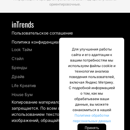
ориентировочные.
inTrends
Пользовательское соглашение
Политика конфиденциальности
Look Тайм
Для улучшения работы
сайта и его адаптации к
Стайл
вашим потребностям мы
используем файлы cookie и
Бренды
технологии анализа
Драйв
поведения пользователей,
включая Яндекс Метрику.
Life Креатив
С подробной информацией
о том, как мы
House Бум
обрабатываем ваши
Копирование материалов сайта intrends.ru
данные, вы можете
запрещается. По всем вопросам, связанных с
ознакомиться в нашей
использованием текстовых материалов и
Политике обработки
изображений, обращайтесь в разделе Контакты.
персональных данных
Принять