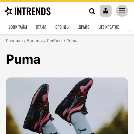
INTRENDS
LOOK ТАЙМ
СТАЙЛ
БРЕНДЫ
ДРАЙВ
LIFE КРЕАТИВ
HO
›››
Главная
/
Бренды
/
Лейблы
/
Puma
Puma