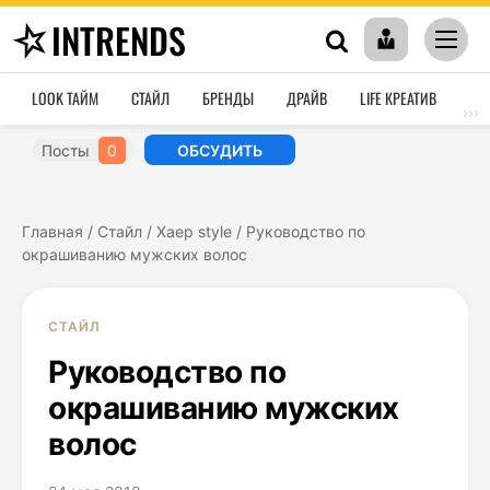
INTRENDS
LOOK ТАЙМ
СТАЙЛ
БРЕНДЫ
ДРАЙВ
LIFE КРЕАТИВ
HO
›››
Посты
0
ОБСУДИТЬ
Главная
/
Стайл
/
Хаер style
/
Руководство по
окрашиванию мужских волос
СТАЙЛ
Руководство по
окрашиванию мужских
волос