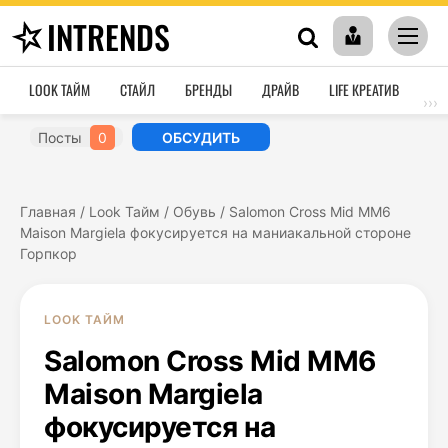
INTRENDS
LOOK ТАЙМ
СТАЙЛ
БРЕНДЫ
ДРАЙВ
LIFE КРЕАТИВ
HO
›››
Посты
0
ОБСУДИТЬ
Главная
/
Look Тайм
/
Обувь
/
Salomon Cross Mid MM6
Maison Margiela фокусируется на маниакальной стороне
Горпкор
LOOK ТАЙМ
Salomon Cross Mid MM6
Maison Margiela
фокусируется на