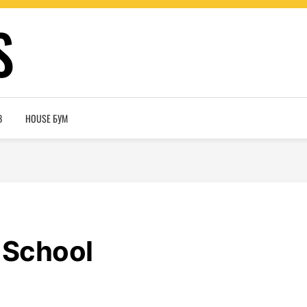
S
В
HOUSE БУМ
 School