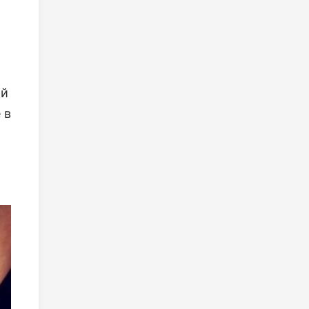
ой
 в