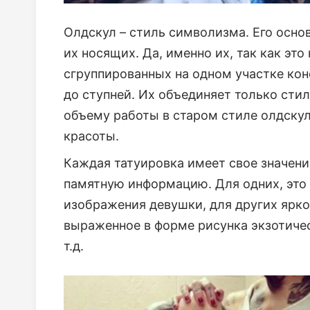
Олдскул – стиль символизма. Его осно
их носящих. Да, именно их, так как это 
сгруппированных на одном участке коне
до ступней. Их объединяет только стил
объему работы в старом стиле олдскул,
красоты.
Каждая татуировка имеет свое значен
памятную информацию. Для одних, это 
изображения девушки, для других ярко
выраженное в форме рисунка экзотиче
т.д.