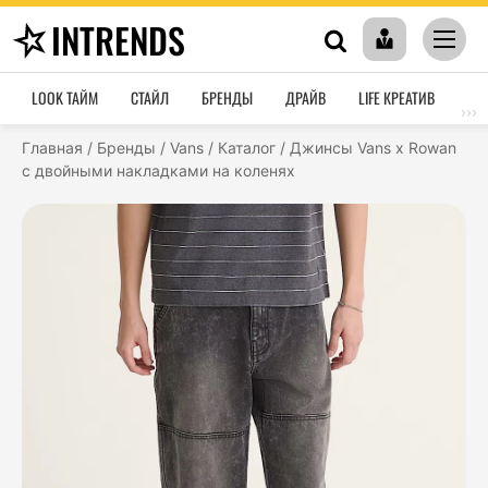
INTRENDS
LOOK ТАЙМ
СТАЙЛ
БРЕНДЫ
ДРАЙВ
LIFE КРЕАТИВ
HO
›››
Главная
/
Бренды
/
Vans
/
Каталог
/
Джинсы Vans x Rowan
с двойными накладками на коленях