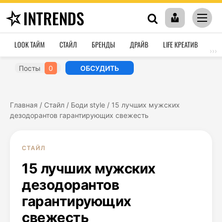
INTRENDS
LOOK ТАЙМ
СТАЙЛ
БРЕНДЫ
ДРАЙВ
LIFE КРЕАТИВ
HO
›››
Посты
0
ОБСУДИТЬ
Главная
/
Стайл
/
Боди style
/
15 лучших мужских
дезодорантов гарантирующих свежесть
СТАЙЛ
15 лучших мужских
дезодорантов
гарантирующих
свежесть