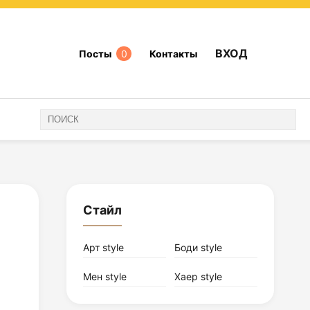
ВХОД
Посты
0
Контакты
Стайл
Арт style
Боди style
Мен style
Хаер style