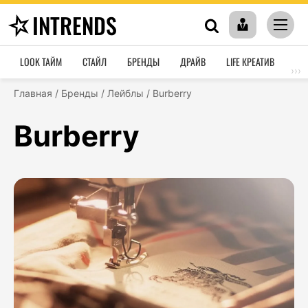
INTRENDS
LOOK ТАЙМ
СТАЙЛ
БРЕНДЫ
ДРАЙВ
LIFE КРЕАТИВ
HO
›››
Главная
/
Бренды
/
Лейблы
/
Burberry
Burberry