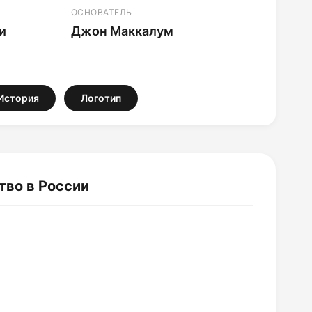
ОСНОВАТЕЛЬ
и
Джон Маккалум
История
Логотип
тво в России