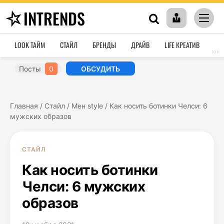
INTRENDS
LOOK ТАЙМ
СТАЙЛ
БРЕНДЫ
ДРАЙВ
LIFE КРЕАТИВ
HO
›››
Посты
0
ОБСУДИТЬ
Главная
/
Стайл
/
Мен style
/
Как носить ботинки Челси: 6
мужских образов
СТАЙЛ
Как носить ботинки
Челси: 6 мужских
образов