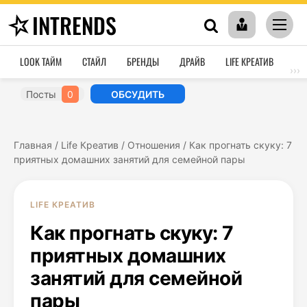
INTRENDS
LOOK ТАЙМ
СТАЙЛ
БРЕНДЫ
ДРАЙВ
LIFE КРЕАТИВ
HO
›››
Посты
0
ОБСУДИТЬ
Главная
/
Life Креатив
/
Отношения
/
Как прогнать скуку: 7
приятных домашних занятий для семейной пары
LIFE КРЕАТИВ
Как прогнать скуку: 7
приятных домашних
занятий для семейной
пары