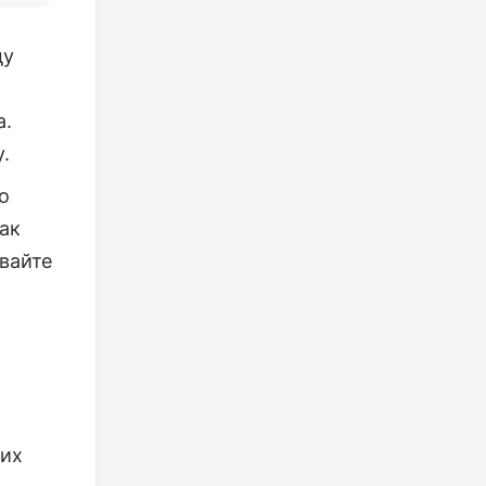
ду
а.
.
о
ак
вайте
них