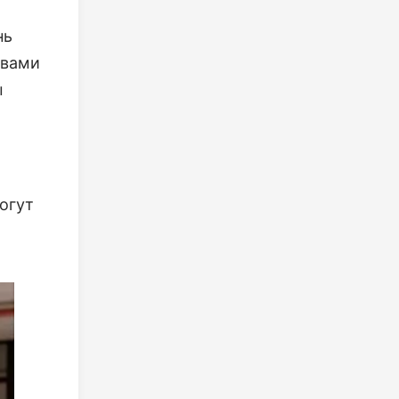
нь
 вами
ы
могут