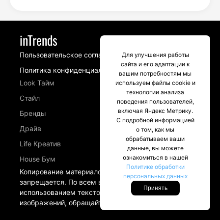
inTrends
Пользовательское соглашение
Для улучшения работы
сайта и его адаптации к
Политика конфиденциальности
вашим потребностям мы
Look Тайм
используем файлы cookie и
технологии анализа
Стайл
поведения пользователей,
включая Яндекс Метрику.
Бренды
С подробной информацией
Драйв
о том, как мы
обрабатываем ваши
Life Креатив
данные, вы можете
ознакомиться в нашей
House Бум
Политике обработки
Копирование материалов сайта intrends.ru
персональных данных
запрещается. По всем вопросам, связанных с
Принять
использованием текстовых материалов и
изображений, обращайтесь в разделе Контакты.