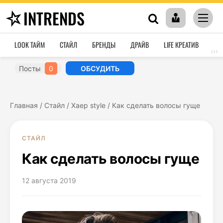
INTRENDS
LOOK ТАЙМ
СТАЙЛ
БРЕНДЫ
ДРАЙВ
LIFE КРЕАТИВ
HO
›››
Посты
0
ОБСУДИТЬ
Главная
/
Стайл
/
Хаер style
/
Как сделать волосы гуще
СТАЙЛ
Как сделать волосы гуще
12 августа 2019